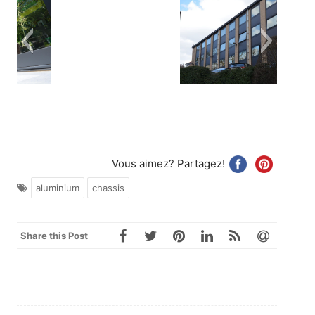
nium
Châssis pivotant en aluminium de ma
ventaux
Reynaers
Châssis pivotant en aluminium de marque Reyna
Vous aimez? Partagez!
Coulissant en aluminium ultra-fin
Chassis et Moustiquaires
Châssis en aluminium
aluminium
chassis
Chassis et Moustiquaires Reynaers
Share this Post