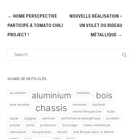
Post
←
HOME PERSCPECTIVE
NOUVELLE RÉALISATION –
navigation
PARTICIPE À TOMATO CHILI
UN VOLET OU RIDEAU
PROJECT !
MÉTALLIQUE
→
Search
for:
NUAGE DE MOTS-CLÉS
aluminium
bois
accordeon
bandeau
chassis
bow window
entretien
feuilleté
Home Perspective
huile
laque
Loggias
peinture
performance énergétique
pivotant
poncer
porte
protection
recyclage
rideau métallique
réalisation
récupération
toiture
Une Brique dans le Ventre
vernis
volet
école